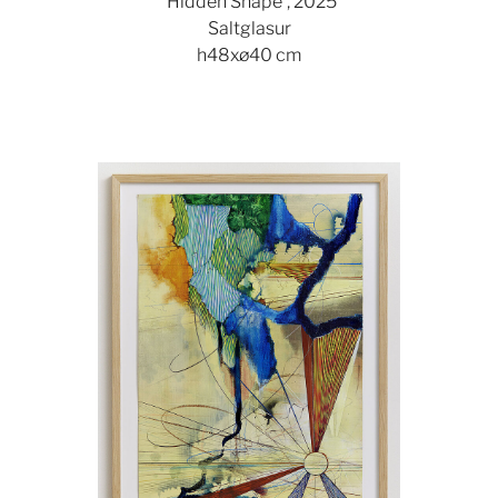
'Hidden Shape', 2025
Saltglasur
h48xø40 cm
Show larger version