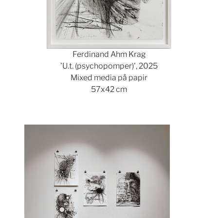
Ferdinand Ahm Krag
'U.t. (psychopomper)', 2025
Mixed media på papir
57x42 cm
Show larger version