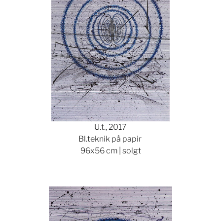
U.t., 2017
Bl.teknik på papir
96x56 cm | solgt
Show larger version