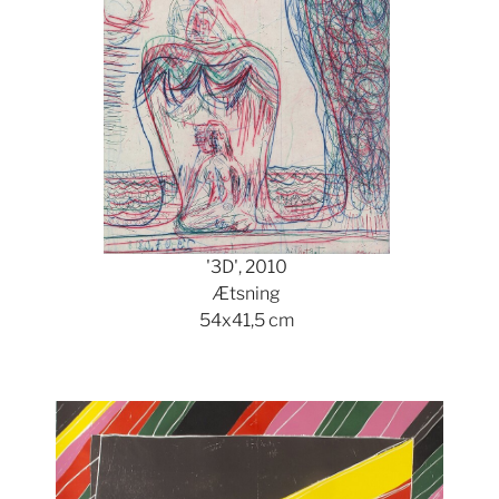
'3D', 2010
Ætsning
54x41,5 cm
Show larger version