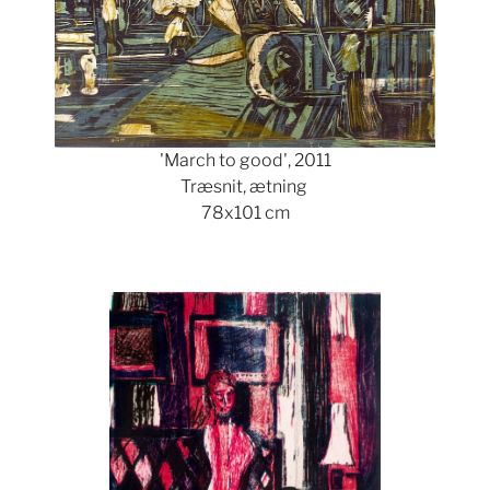
'March to good', 2011
Træsnit, ætning
78x101 cm
Show larger version