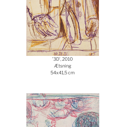
'3D', 2010
Ætsning
54x41,5 cm
Show larger version