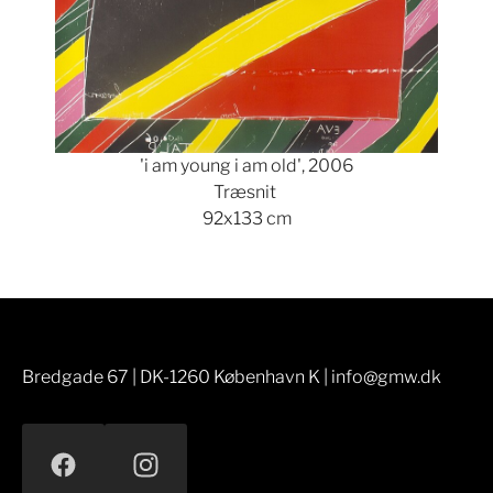
'i am young i am old', 2006
Træsnit
92x133 cm
Bredgade 67 | DK-1260 København K | info@gmw.dk