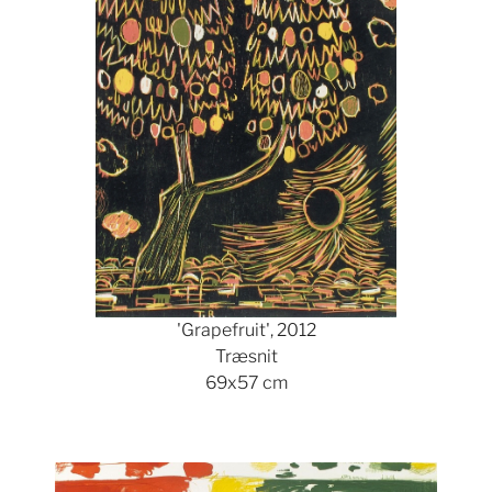
'Grapefruit', 2012
Træsnit
69x57 cm
Show larger version